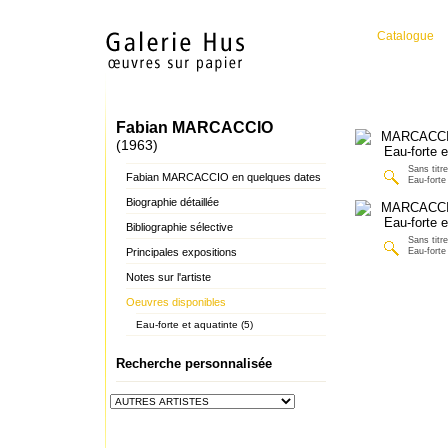
Catalogue
Fabian MARCACCIO
(1963)
Sans titre
Fabian MARCACCIO en quelques dates
Eau-forte
Biographie détaillée
Bibliographie sélective
Sans titre
Principales expositions
Eau-forte
Notes sur l'artiste
Oeuvres disponibles
Eau-forte et aquatinte (5)
Recherche personnalisée