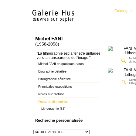
Catalogue
Michel FANI
(1958-2058)
"La lithographie est la fenetre grillagee
vers la transparence de l'image."
Archi
Litho
Michel FANI en quelques dates
Biographie détaillée
Bibliographie sélective
Conf
Litho
Principales expositions
Notes sur l'artiste
Oeuvres disponibles
Lithographie (82)
Recherche personnalisée