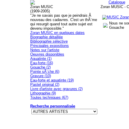
Catalogue
Zoran MUSIC
Zoran MUSIC - O
(1909-2005)
"Je ne savais pas que je peindrais Ã
nouveau des cadavres. C'est un thÃ¨me
Nous ne so
qui resurgit quand tout autre sujet est
Gouache
devenu impossible."
Zoran MUSIC en quelques dates
Biographie détaillée
Bibliographie sélective
Principales expositions
Notes sur l'artiste
Oeuvres disponibles
Aquatinte (1)
Eau-forte (16)
Gouache (2)
Pointe sÃ¨che (6)
Gravure (10)
Eau-forte et aquatinte (19)
Pastel original (2)
Livre d'artiste avec gravures (2)
Lithographie (9)
Toutes techniques (67)
Recherche personnalisée