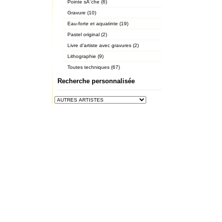
Pointe sÃ¨che (6)
Gravure (10)
Eau-forte et aquatinte (19)
Pastel original (2)
Livre d'artiste avec gravures (2)
Lithographie (9)
Toutes techniques (67)
Recherche personnalisée