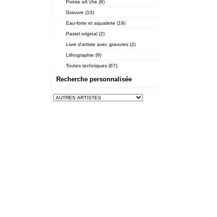
Pointe sÃ¨che (6)
Gravure (10)
Eau-forte et aquatinte (19)
Pastel original (2)
Livre d'artiste avec gravures (2)
Lithographie (9)
Toutes techniques (67)
Recherche personnalisée