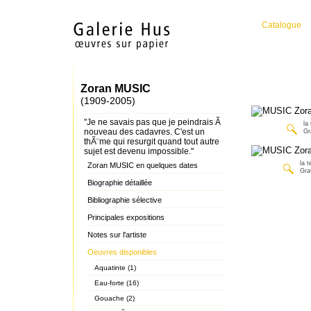
Catalogue
Zoran MUSIC
(1909-2005)
"Je ne savais pas que je peindrais Ã
la 
nouveau des cadavres. C'est un
Gr
thÃ¨me qui resurgit quand tout autre
sujet est devenu impossible."
la t
Zoran MUSIC en quelques dates
Gra
Biographie détaillée
Bibliographie sélective
Principales expositions
Notes sur l'artiste
Oeuvres disponibles
Aquatinte (1)
Eau-forte (16)
Gouache (2)