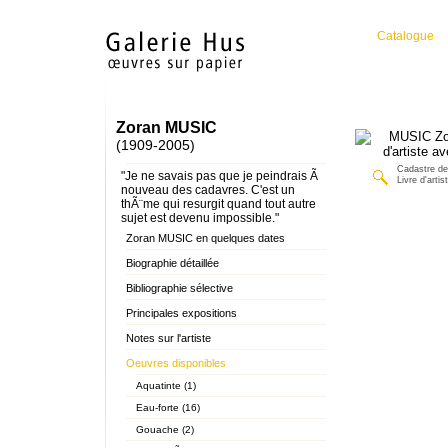
Catalogue
Zoran MUSIC
(1909-2005)
Cadastre de
"Je ne savais pas que je peindrais Ã
Livre d'arti
nouveau des cadavres. C'est un
thÃ¨me qui resurgit quand tout autre
sujet est devenu impossible."
Zoran MUSIC en quelques dates
Biographie détaillée
Bibliographie sélective
Principales expositions
Notes sur l'artiste
Oeuvres disponibles
Aquatinte (1)
Eau-forte (16)
Gouache (2)