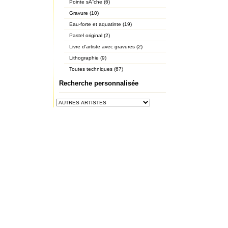
Pointe sÃ¨che (6)
Gravure (10)
Eau-forte et aquatinte (19)
Pastel original (2)
Livre d'artiste avec gravures (2)
Lithographie (9)
Toutes techniques (67)
Recherche personnalisée