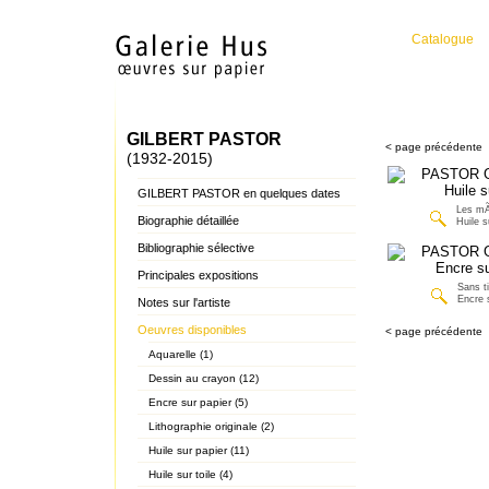
Catalogue
GILBERT PASTOR
< page précédente
(1932-2015)
GILBERT PASTOR en quelques dates
Les mÃ
Biographie détaillée
Huile s
Bibliographie sélective
Principales expositions
Sans ti
Encre 
Notes sur l'artiste
Oeuvres disponibles
< page précédente
Aquarelle (1)
Dessin au crayon (12)
Encre sur papier (5)
Lithographie originale (2)
Huile sur papier (11)
Huile sur toile (4)