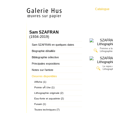
Catalogue
Sam SZAFRAN
(1934-2019)
Sam SZAFRAN en quelques dates
Femme a la 
Biographie détaillée
Lithographie 
Bibliographie sélective
Principales expositions
Le repos d
Lithograph
Notes sur l'artiste
Oeuvres disponibles
Affiche (1)
Pointe sÃ¨che (1)
Lithographie originale (2)
Eau-forte et aquatinte (2)
Fusain (1)
Toutes techniques (7)