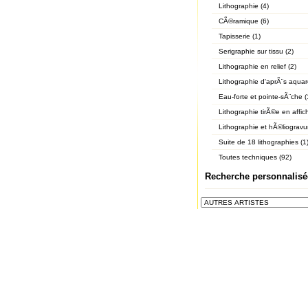
Lithographie (4)
CÃ©ramique (6)
Tapisserie (1)
Serigraphie sur tissu (2)
Lithographie en relief (2)
Lithographie d'aprÃ¨s aquare
Eau-forte et pointe-sÃ¨che (
Lithographie tirÃ©e en affic
Lithographie et hÃ©liogravur
Suite de 18 lithographies (1
Toutes techniques (92)
Recherche personnalisé