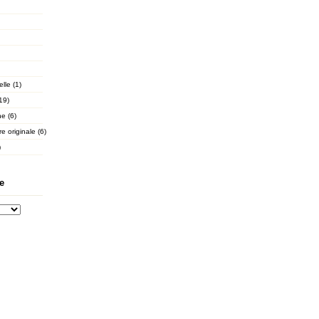
lle (1)
19)
he (6)
e originale (6)
)
e