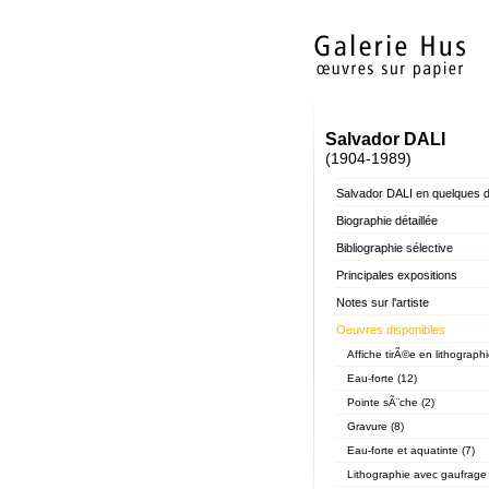
Salvador DALI
(1904-1989)
Salvador DALI en quelques 
Biographie détaillée
Bibliographie sélective
Principales expositions
Notes sur l'artiste
Oeuvres disponibles
Affiche tirÃ©e en lithographi
Eau-forte (12)
Pointe sÃ¨che (2)
Gravure (8)
Eau-forte et aquatinte (7)
Lithographie avec gaufrage 