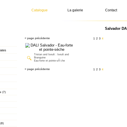
Catalogue
La galerie
Contact
Salvador DA
< page précédente
1
2
3
4
dates
Tristan and Iseult : Iseult and
Branguine
Eau-forte et pointe-sÃ¨che
< page précédente
1
2
3
4
e (7)
(8)