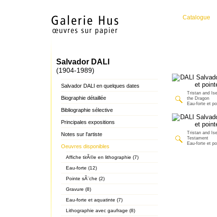
Catalogue
Salvador DALI
(1904-1989)
Salvador DALI en quelques dates
Tristan and Ise
Biographie détaillée
the Dragon
Eau-forte et p
Bibliographie sélective
Principales expositions
Tristan and Ise
Notes sur l'artiste
Testament
Eau-forte et p
Oeuvres disponibles
Affiche tirÃ©e en lithographie (7)
Eau-forte (12)
Pointe sÃ¨che (2)
Gravure (8)
Eau-forte et aquatinte (7)
Lithographie avec gaufrage (8)