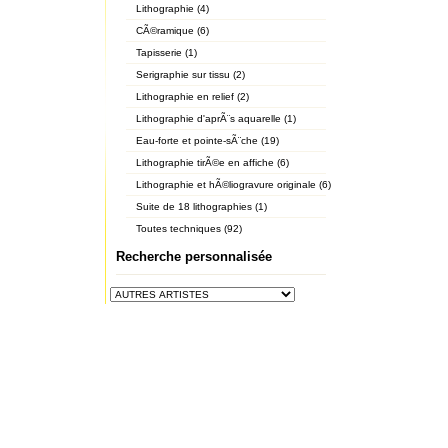
Lithographie (4)
CÃ©ramique (6)
Tapisserie (1)
Serigraphie sur tissu (2)
Lithographie en relief (2)
Lithographie d'aprÃ¨s aquarelle (1)
Eau-forte et pointe-sÃ¨che (19)
Lithographie tirÃ©e en affiche (6)
Lithographie et hÃ©liogravure originale (6)
Suite de 18 lithographies (1)
Toutes techniques (92)
Recherche personnalisée