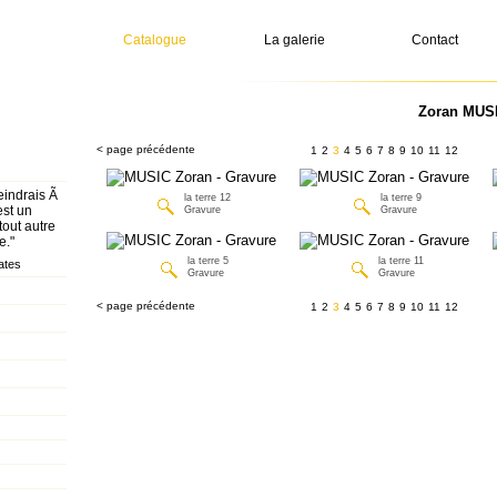
Catalogue
La galerie
Contact
Zoran MUSI
< page précédente
1
2
3
4
5
6
7
8
9
10
11
12
eindrais Ã
la terre 12
la terre 9
st un
Gravure
Gravure
tout autre
e."
la terre 5
la terre 11
ates
Gravure
Gravure
< page précédente
1
2
3
4
5
6
7
8
9
10
11
12