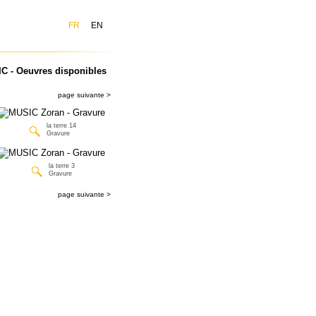
FR
EN
C - Oeuvres disponibles
page suivante >
la terre 14
Gravure
la terre 3
Gravure
page suivante >