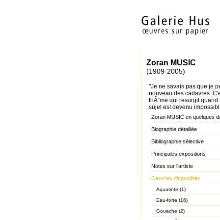
Zoran MUSIC
(1909-2005)
"Je ne savais pas que je p
nouveau des cadavres. C'e
thÃ¨me qui resurgit quand 
sujet est devenu impossibl
Zoran MUSIC en quelques d
Biographie détaillée
Bibliographie sélective
Principales expositions
Notes sur l'artiste
Oeuvres disponibles
Aquatinte (1)
Eau-forte (16)
Gouache (2)