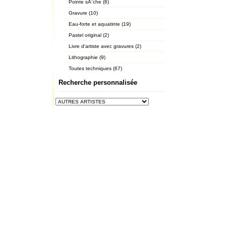
Pointe sÃ¨che (6)
Gravure (10)
Eau-forte et aquatinte (19)
Pastel original (2)
Livre d'artiste avec gravures (2)
Lithographie (9)
Toutes techniques (67)
Recherche personnalisée