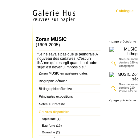
Catalogue
Zoran MUSIC
< page précédente
(1909-2005)
"Je ne savais pas que je peindrais Ã
nouveau des cadavres. C'est un
Nous ne somm
thÃ¨me qui resurgit quand tout autre
derniers 186 v
Lithographie
sujet est devenu impossible."
Zoran MUSIC en quelques dates
Biographie détaillée
Nous ne somm
derniers 210
Bibliographie sélective
Pointe sÃ¨che
Principales expositions
< page précédente
Notes sur l'artiste
Oeuvres disponibles
Aquatinte (1)
Eau-forte (16)
Gouache (2)